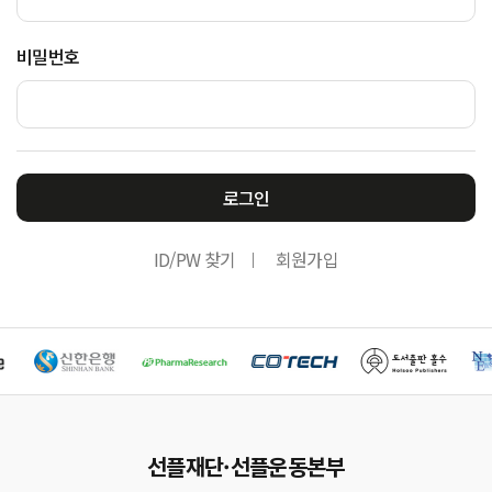
비밀번호
로그인
ID/PW 찾기
회원가입
선플재단·선플운동본부