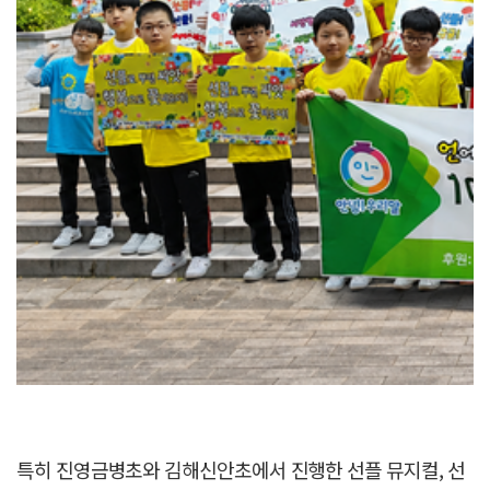
특히 진영금병초와 김해신안초에서 진행한 선플 뮤지컬, 선