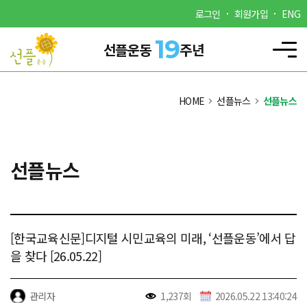
로그인
회원가입
ENG
19
선플운동
주년
HOME
선플뉴스
선플뉴스
선플뉴스
[한국교육신문]디지털 시민교육의 미래, ‘선플운동’에서 답
을 찾다 [26.05.22]
관리자
1,237회
2026.05.22 13:40:24