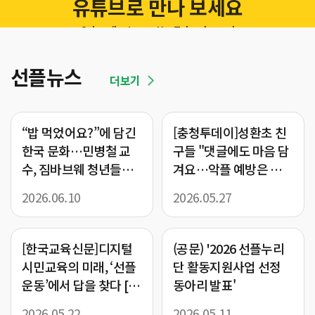
유튜브로 만나 보세요
Subscribe to our YouTube channel
바로가기
선플뉴스
더보기
“밥 먹었어요?”에 담긴
[충청투데이]성환초 친
한국 문화…민병철 교
구들 "댓글에도 마음 담
수, 짐바브웨 청년들에
겨요…악플 예방은 곧
전해
생명존중"[26.05.27]
2026.06.10
2026.05.27
[한국교육신문]디지털
(공문) '2026 선플누리
시민교육의 미래, ‘선플
단 활동지원사업 선정
운동’에서 답을 찾다 [2
동아리 발표'
6.05.22]
2026.05.22
2026.05.11