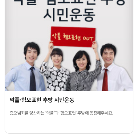
악플·혐오표현 추방 시민운동
증오범죄를 양산하는 ‘악플’과 ‘혐오표현’ 추방에 동참해주세요.