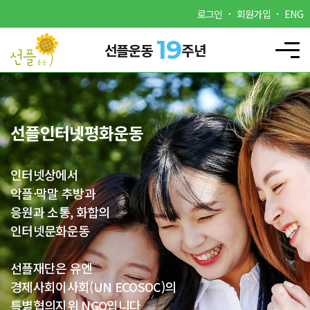
로그인
회원가입
ENG
19
선플운동
주년
선플인터넷평화운동
인터넷상에서
악플·막말 추방과
응원과 소통, 화합의
인터넷문화운동
선플재단은 유엔
경제사회이사회(UN ECOSOC)의
특별협의지위 NGO입니다