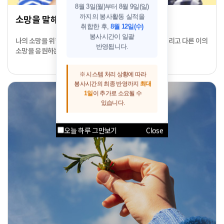
8월 3일(월)부터 8월 9일(일)
소망을 말해봐 - 소망을 응원하는 선플 -
까지의 봉사활동 실적을
취합한 후,
8월 12일(수)
봉사시간이 일괄
나의 소망을 위한 실천과 마음가짐을 매일 적어 보세요. 그리고 다른 이의
반영됩니다.
소망을 응원하는 선플도 달아주세요.
※ 시스템 처리 상황에 따라
봉사시간의 최종 반영까지
최대
1일
이 추가로 소요될 수
있습니다.
오늘 하루 그만보기
Close