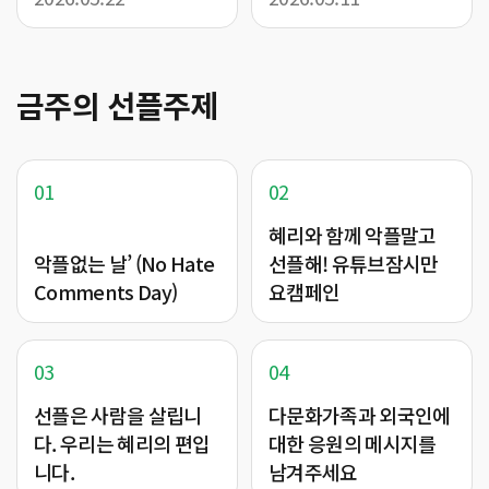
금주의 선플주제
01
02
혜리와 함께 악플말고
악플없는 날’ (No Hate
선플해! 유튜브잠시만
Comments Day)
요캠페인
03
04
선플은 사람을 살립니
다문화가족과 외국인에
다. 우리는 혜리의 편입
대한 응원의 메시지를
니다.
남겨주세요