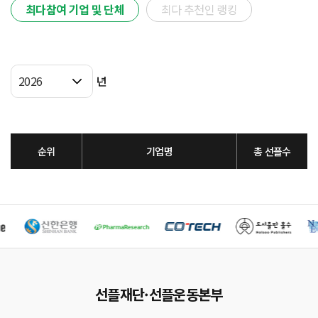
최다참여 기업 및 단체
최다 추천인 랭킹
2026
년
순위
기업명
총 선플수
선플재단·선플운동본부