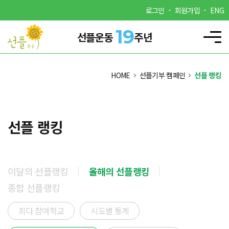
로그인
회원가입
ENG
19
선플운동
주년
HOME
선플기부 캠페인
선플 랭킹
선플 랭킹
이달의 선플랭킹
올해의 선플랭킹
종합 선플랭킹
최다 참여학교
시도별 통계